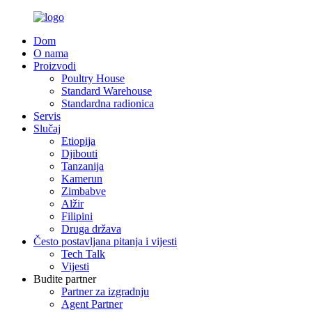
Dom
O nama
Proizvodi
Poultry House
Standard Warehouse
Standardna radionica
Servis
Slučaj
Etiopija
Djibouti
Tanzanija
Kamerun
Zimbabve
Alžir
Filipini
Druga država
Često postavljana pitanja i vijesti
Tech Talk
Vijesti
Budite partner
Partner za izgradnju
Agent Partner