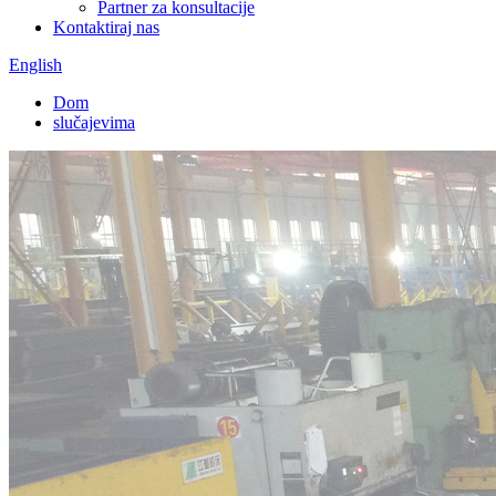
Partner za konsultacije
Kontaktiraj nas
English
Dom
slučajevima