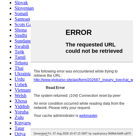
Slovak
Slovenian
Somali
Samoan
Scots Gaelic
Shona
Sindhi
Sundanese
Swahili
Tajik
Tamil
Telugu
Thai
Ukrainian
Urdu
Uzbek
Vietnamese
Welsh
Xhosa
Yiddish
Yoruba
Zulu
Kinyarwanda
Tatar
Oriya