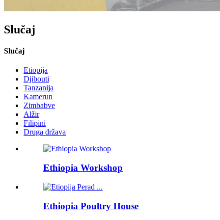
Slučaj
Slučaj
Etiopija
Djibouti
Tanzanija
Kamerun
Zimbabve
Alžir
Filipini
Druga država
Ethiopia Workshop
Ethiopia Poultry House