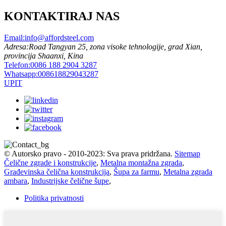
KONTAKTIRAJ NAS
Email:
info@affordsteel.com
Adresa:
Road Tangyan 25, zona visoke tehnologije, grad Xian,
provincija Shaanxi, Kina
Telefon:
0086 188 2904 3287
Whatsapp:
008618829043287
UPIT
© Autorsko pravo - 2010-2023: Sva prava pridržana.
Sitemap
Čelične zgrade i konstrukcije
,
Metalna montažna zgrada
,
Građevinska čelična konstrukcija
,
Šupa za farmu
,
Metalna zgrada
ambara
,
Industrijske čelične šupe
,
Politika privatnosti